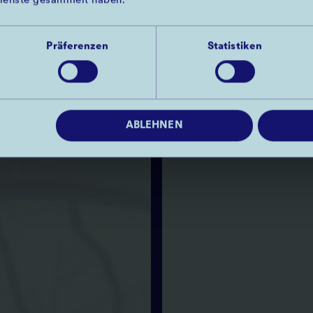
ienste gesammelt haben.
wir euch eine Strecke
der Düsselbikes und 
Präferenzen
Statistiken
erkunden könnt.
07.08.26
5 MIN
ABLEHNEN