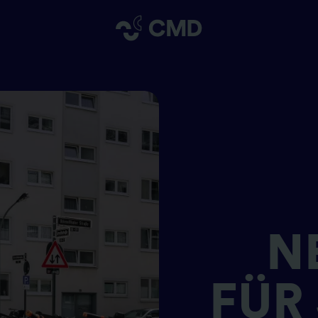
N
FÜR