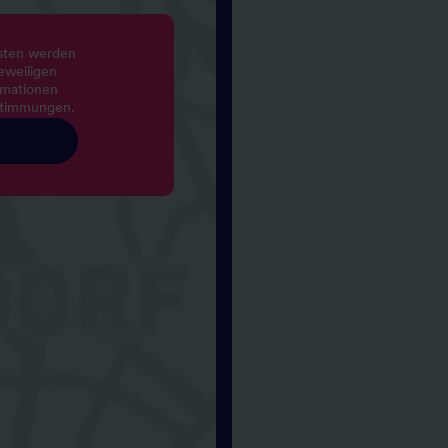
nsten werden
eweiligen
rmationen
stimmungen.