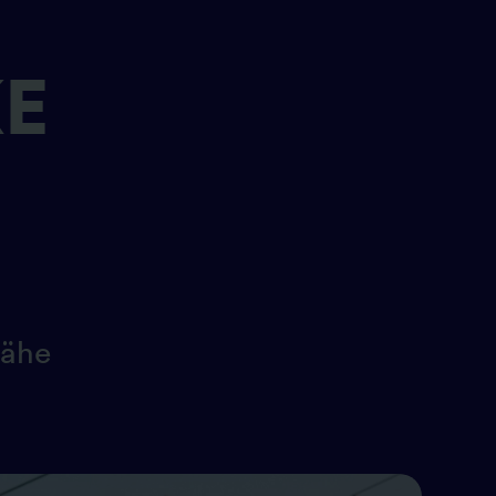
E
Nähe