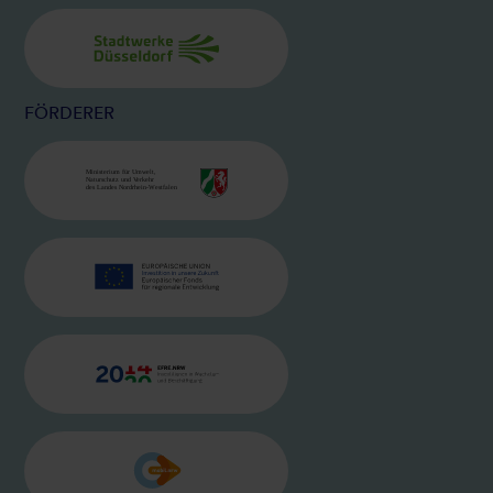
BILD
STADTWERKE
FÖRDERER
BILD
MINISTERIUM FÜR UMWELT, NATU
BILD
EU LOGO
BILD
EFRE-LOGO
BILD
MOBIL NRW