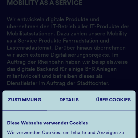
MOBILITY AS A SERVICE
Wir entwickeln digitale Produkte und
übernehmen den IT-Betrieb aller IT-Produkte der
Mobilitätsstationen. Dazu zählen unsere Mobility
as a Service Produkte Fahrradstation und
Lastenradautomat. Darüber hinaus übernehmen
wir auch externe Digitalisierungsprojekte. Im
Auftrag der Rheinbahn haben wir beispielsweise
das digitale Backend für einige B+R Anlagen
mitentwickelt und betreiben dieses als
Dienstleister im Auftrag der Stadttochter.
ZUSTIMMUNG
DETAILS
ÜBER COOKIES
Diese Webseite verwendet Cookies
Wir verwenden Cookies, um Inhalte und Anzeigen zu