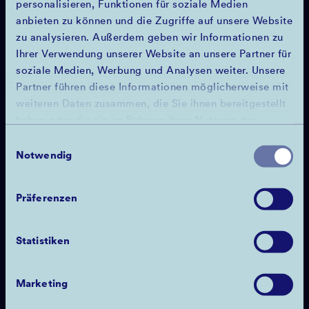
personalisieren, Funktionen für soziale Medien
anbieten zu können und die Zugriffe auf unsere Website
zu analysieren. Außerdem geben wir Informationen zu
Ihrer Verwendung unserer Website an unsere Partner für
soziale Medien, Werbung und Analysen weiter. Unsere
Partner führen diese Informationen möglicherweise mit
weiteren Daten zusammen, die Sie ihnen bereitgestellt
STELLPLÄTZE DIGITALISIEREN
haben oder die sie im Rahmen Ihrer Nutzung der
Dienste gesammelt haben.
Einwilligungsauswahl
Ein weiterer Fokus von uns liegt in der
Notwendig
Digitalisierung von Stellplätzen. Wir arbeiten an
einer besseren Nutzung von Offstreet-
Präferenzen
Parkplätzen und sorgen so für eine Reduzierung
des Parkdrucks in der Stadt. Erste Smart Parking
Projekte sind bereits in Planung, wie
Statistiken
beispielsweise Kooperationen mit großen
Supermarktketten: abends sollen verfügbare
Supermarktparkplätze digitalisiert und den
Marketing
Anwohner*innen angeboten werden. In einem