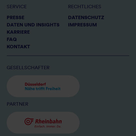
SERVICE
RECHTLICHES
Fußzeile
PRESSE
Rechtliches
DATENSCHUTZ
DATEN UND INSIGHTS
IMPRESSUM
KARRIERE
FAQ
KONTAKT
GESELLSCHAFTER
BILD
DÜSSELDORF
PARTNER
BILD
RHEINBAHN