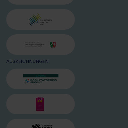
BILD
ZUKUNFTSNETZ NRW
BILD
MINISTERIUM WIRTSCHAFT, KLIMA
AUSZEICHNUNGEN
BILD
MOBILITÄTSPREIS.NRW 2024
BILD
EUROBIKE AWARD
BILD