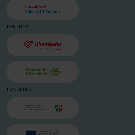
BILD
DÜSSELDORF
PARTNER
BILD
RHEINBAHN
BILD
STADTWERKE
FÖRDERER
BILD
MINISTERIUM FÜR UMWELT, NATU
BILD