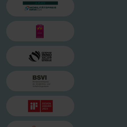
BILD
MOBILITÄTSPREIS.NRW 2024
BILD
EUROBIKE AWARD
BILD
GERMAN INNOVATION AWARD 20
BILD
BSVI LOGO
BILD
IF DESIGNAWARD
BILD