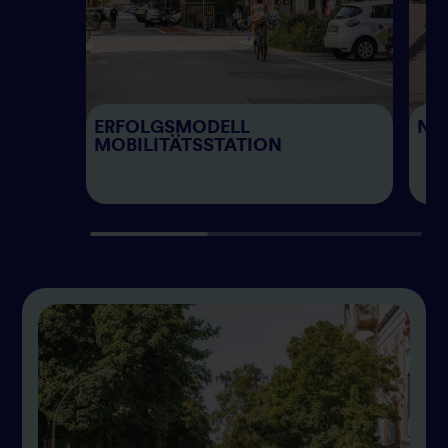
ERFOLGSMODELL
NE
MOBILITÄTSSTATION