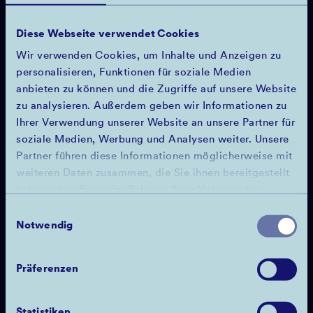
Diese Webseite verwendet Cookies
Wir verwenden Cookies, um Inhalte und Anzeigen zu
personalisieren, Funktionen für soziale Medien
anbieten zu können und die Zugriffe auf unsere Website
zu analysieren. Außerdem geben wir Informationen zu
Ihrer Verwendung unserer Website an unsere Partner für
soziale Medien, Werbung und Analysen weiter. Unsere
Partner führen diese Informationen möglicherweise mit
weiteren Daten zusammen, die Sie ihnen bereitgestellt
haben oder die sie im Rahmen Ihrer Nutzung der
»Herausforderungen begegnen wir mit
Innovationsfreude und Schaffenskraft.«
Dienste gesammelt haben.
Einwilligungsauswahl
Notwendig
DR. DAVID RÜDIGER
TECHNISCHER GESCHÄFTSFÜHRER DER CMD
Präferenzen
Statistiken