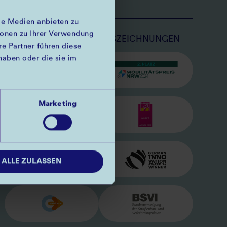
le Medien anbieten zu
ionen zu Ihrer Verwendung
FÖRDERER
AUSZEICHNUNGEN
e Partner führen diese
haben oder die sie im
BILD
BILD
HN
MINISTERIUM FÜR UMWELT, NATURSC
MOBILITÄTSPREIS
BILD
BILD
Marketing
RKE
EU LOGO
EUROBIKE AWARD
BILD
BILD
ALLE ZULASSEN
EFRE-LOGO
GERMAN INNOVAT
BILD
BILD
MOBIL NRW
BSVI LOGO