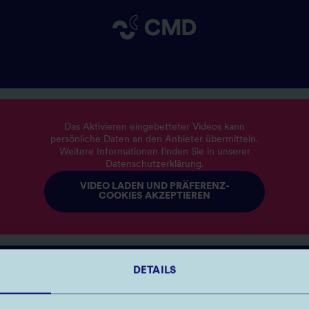
Das Aktivieren eingebetteter Videos kann
persönliche Daten an den Anbieter übermitteln.
Weitere Informationen finden Sie in unserer
Datenschutzerklärung.
VIDEO LADEN UND PRÄFERENZ-
COOKIES AKZEPTIEREN
DETAILS