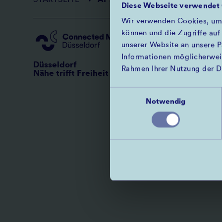
Pfadnavigation
STARTSEITE
→
AFTERMOVIE DES DÜSSELBIKE 
Diese Webseite verwendet
Wir verwenden Cookies, um I
können und die Zugriffe auf
SERVICE
unserer Website an unsere P
PRESSE
Fußzeile
Informationen möglicherweis
Düsseldorf
DATEN UND IN
Rahmen Ihrer Nutzung der D
Nähe trifft Freiheit
KARRIERE
Einwilligungsauswahl
FAQ
Notwendig
KONTAKT
RECHTLICHES
DATENSCHUTZ
Rechtliches
IMPRESSUM