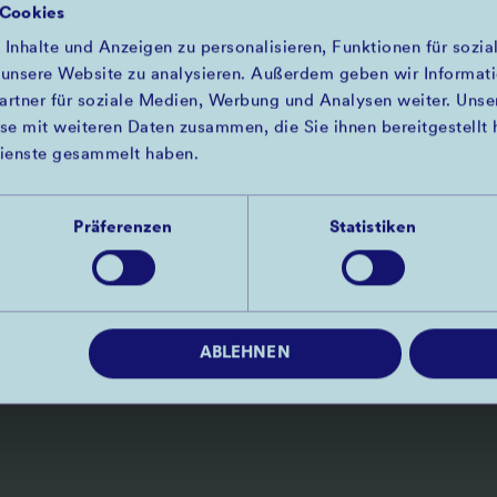
LAUNCH EVENTS
 Cookies
nhalte und Anzeigen zu personalisieren, Funktionen für sozia
 unsere Website zu analysieren. Außerdem geben wir Informat
GESELLSCHAFTER
PARTNER
artner für soziale Medien, Werbung und Analysen weiter. Unser
e mit weiteren Daten zusammen, die Sie ihnen bereitgestellt 
BILD
BILD
SIGHTS
ienste gesammelt haben.
DÜSSELDORF
RHEINBA
BILD
Präferenzen
Statistiken
STADTWE
ABLEHNEN