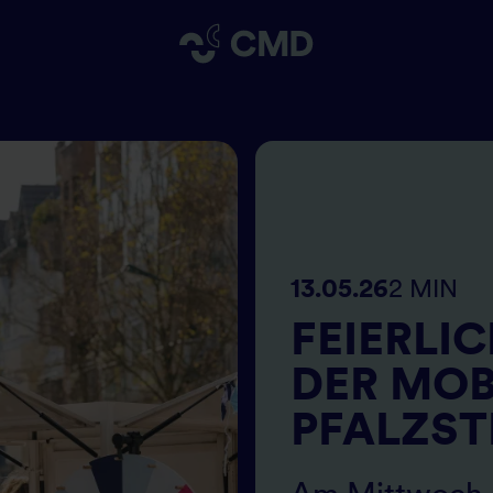
13.05.26
2 MIN
FEIERLI
DER MOB
PFALZST