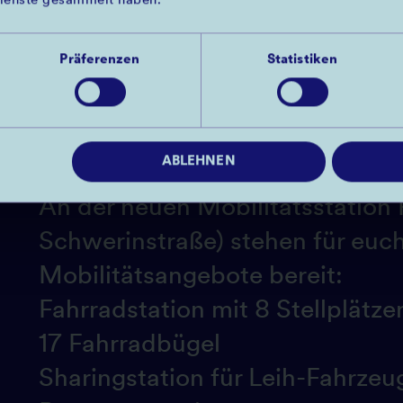
ienste gesammelt haben.
Präferenzen
Statistiken
ABLEHNEN
Neue Mobilität an der Pfalzst
An der neuen Mobilitätsstation 
Schwerinstraße) stehen für euc
Mobilitätsangebote bereit:
Fahrradstation mit 8 Stellplätze
17 Fahrradbügel
Sharingstation für Leih-Fahrzeu