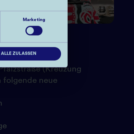
Marketing
ALLE ZULASSEN
raße
Pfalzstraße (Kreuzung
h folgende neue
n
ge