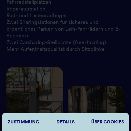
Fahrradstellplätzen
Reparaturstation
Rad- und Lastenradbügel
Zwei Sharingstationen für sicheres und
ordentliches Parken von Leih-Fahrrädern und E-
Scootern
Zwei Carsharing-Stellplätze (free-floating)
Mehr Aufenthaltsqualität durch Sitzbänke
ZUSTIMMUNG
DETAILS
ÜBER COOKIES