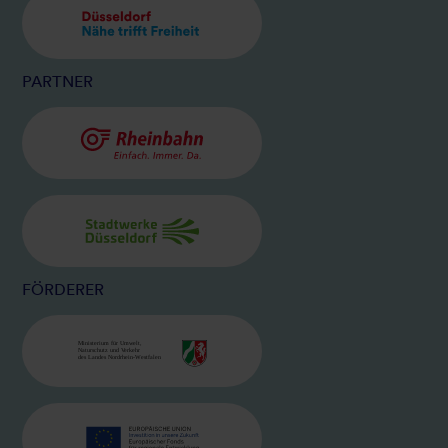
BILD
DÜSSELDORF
PARTNER
BILD
RHEINBAHN
BILD
STADTWERKE
FÖRDERER
BILD
MINISTERIUM FÜR UMWELT, NATU
BILD
EU LOGO