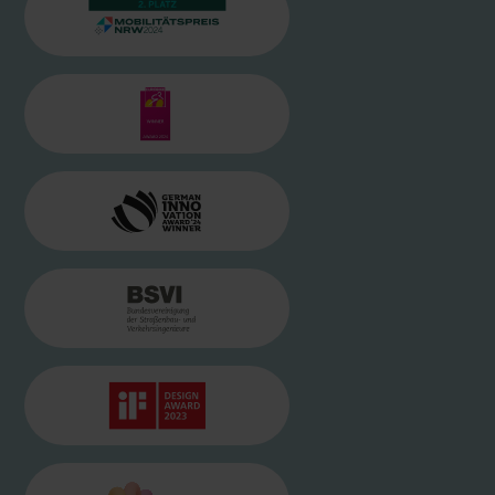
MOBILITÄTSPREIS.NRW 2024
BILD
EUROBIKE AWARD
BILD
GERMAN INNOVATION AWARD 20
BILD
BSVI LOGO
BILD
IF DESIGNAWARD
BILD