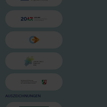
BILD
EFRE-LOGO
BILD
MOBIL NRW
BILD
ZUKUNFTSNETZ NRW
BILD
MINISTERIUM WIRTSCHAFT, KLIMA
AUSZEICHNUNGEN
BILD